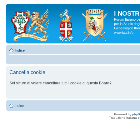
I NOSTRI
Forum Italiano d
per lo Studio degl
Genealogico Italia
www.iagi.info
Indice
Cancella cookie
Sei sicuro di volere cancellare tutti i cookie di questa Board?
Indice
Powered by
php
Traduzione Italiana
p