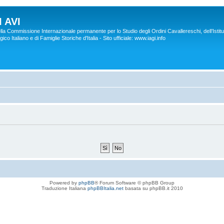
 AVI
lla Commissione Internazionale permanente per lo Studio degli Ordini Cavallereschi, dell’Istitu
co Italiano e di Famiglie Storiche d'Italia - Sito ufficiale: www.iagi.info
Powered by
phpBB
® Forum Software © phpBB Group
Traduzione Italiana
phpBBItalia.net
basata su phpBB.it 2010