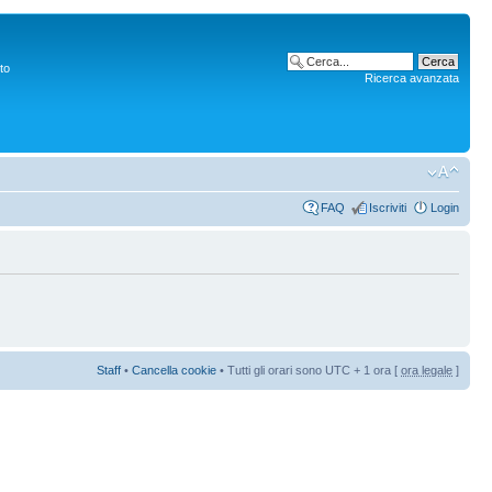
to
Ricerca avanzata
FAQ
Iscriviti
Login
Staff
•
Cancella cookie
• Tutti gli orari sono UTC + 1 ora [
ora legale
]