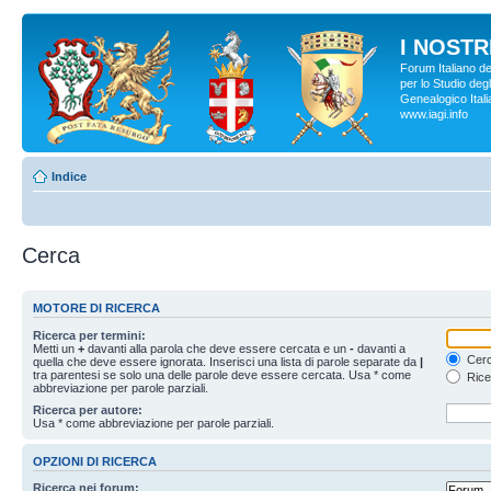
I NOSTRI
Forum Italiano d
per lo Studio degl
Genealogico Italia
www.iagi.info
Indice
Cerca
MOTORE DI RICERCA
Ricerca per termini:
Metti un
+
davanti alla parola che deve essere cercata e un
-
davanti a
Cerc
quella che deve essere ignorata. Inserisci una lista di parole separate da
|
tra parentesi se solo una delle parole deve essere cercata. Usa * come
Rice
abbreviazione per parole parziali.
Ricerca per autore:
Usa * come abbreviazione per parole parziali.
OPZIONI DI RICERCA
Ricerca nei forum: