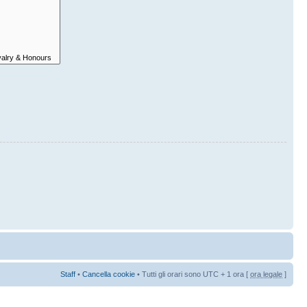
Staff
•
Cancella cookie
• Tutti gli orari sono UTC + 1 ora [
ora legale
]