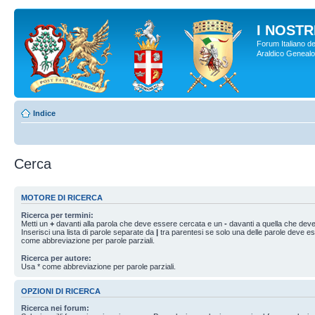
I NOSTRI
Forum Italiano de
Araldico Genealogi
Indice
Cerca
MOTORE DI RICERCA
Ricerca per termini:
Metti un
+
davanti alla parola che deve essere cercata e un
-
davanti a quella che deve
Inserisci una lista di parole separate da
|
tra parentesi se solo una delle parole deve e
come abbreviazione per parole parziali.
Ricerca per autore:
Usa * come abbreviazione per parole parziali.
OPZIONI DI RICERCA
Ricerca nei forum: