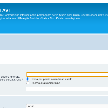
 AVI
lla Commissione Internazionale permanente per lo Studio degli Ordini Cavallereschi, dell’Istitu
co Italiano e di Famiglie Storiche d'Italia - Sito ufficiale: www.iagi.info
 essere ignorata.
Cerca per parola o usa frase esatta
ssere cercata. Usa *
Ricerca qualsiasi termine