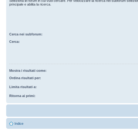
Seleziona il/i forum in cui vuoi cercare. Per velocizzare la ricerca nei subforum selezio
principale e abilita la ricerca.
Cerca nei subforum:
Cerca:
Mostra i risultati come:
Ordina risultati per:
Limita risultati a:
Ritorna ai primi:
Indice