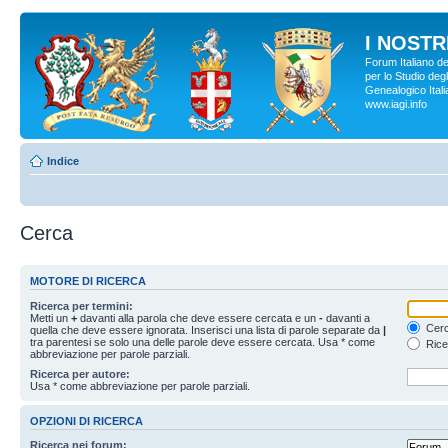
I NOSTRI
Forum Italiano d
per lo Studio degl
Genealogico Italia
www.iagi.info
Indice
Cerca
MOTORE DI RICERCA
Ricerca per termini:
Metti un
+
davanti alla parola che deve essere cercata e un
-
davanti a
Cerc
quella che deve essere ignorata. Inserisci una lista di parole separate da
|
tra parentesi se solo una delle parole deve essere cercata. Usa * come
Rice
abbreviazione per parole parziali.
Ricerca per autore:
Usa * come abbreviazione per parole parziali.
OPZIONI DI RICERCA
Ricerca nei forum: