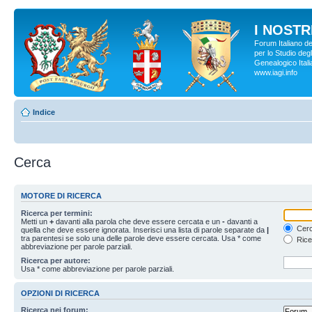
I NOSTRI
Forum Italiano d
per lo Studio degl
Genealogico Italia
www.iagi.info
Indice
Cerca
MOTORE DI RICERCA
Ricerca per termini:
Metti un
+
davanti alla parola che deve essere cercata e un
-
davanti a
Cerc
quella che deve essere ignorata. Inserisci una lista di parole separate da
|
tra parentesi se solo una delle parole deve essere cercata. Usa * come
Rice
abbreviazione per parole parziali.
Ricerca per autore:
Usa * come abbreviazione per parole parziali.
OPZIONI DI RICERCA
Ricerca nei forum: