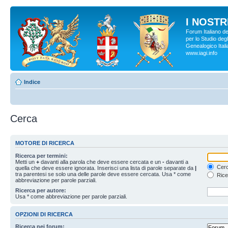
I NOSTRI
Forum Italiano d
per lo Studio degl
Genealogico Italia
www.iagi.info
Indice
Cerca
MOTORE DI RICERCA
Ricerca per termini:
Metti un
+
davanti alla parola che deve essere cercata e un
-
davanti a
Cerc
quella che deve essere ignorata. Inserisci una lista di parole separate da
|
tra parentesi se solo una delle parole deve essere cercata. Usa * come
Rice
abbreviazione per parole parziali.
Ricerca per autore:
Usa * come abbreviazione per parole parziali.
OPZIONI DI RICERCA
Ricerca nei forum: