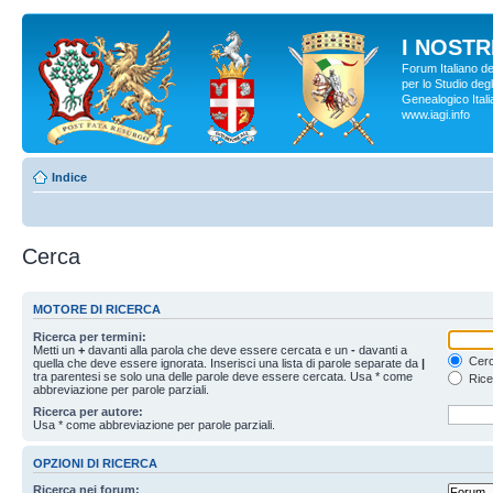
I NOSTRI
Forum Italiano d
per lo Studio degl
Genealogico Italia
www.iagi.info
Indice
Cerca
MOTORE DI RICERCA
Ricerca per termini:
Metti un
+
davanti alla parola che deve essere cercata e un
-
davanti a
Cerc
quella che deve essere ignorata. Inserisci una lista di parole separate da
|
tra parentesi se solo una delle parole deve essere cercata. Usa * come
Rice
abbreviazione per parole parziali.
Ricerca per autore:
Usa * come abbreviazione per parole parziali.
OPZIONI DI RICERCA
Ricerca nei forum: