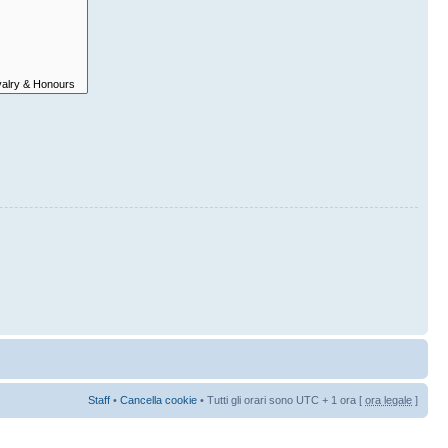
Staff
•
Cancella cookie
• Tutti gli orari sono UTC + 1 ora [
ora legale
]