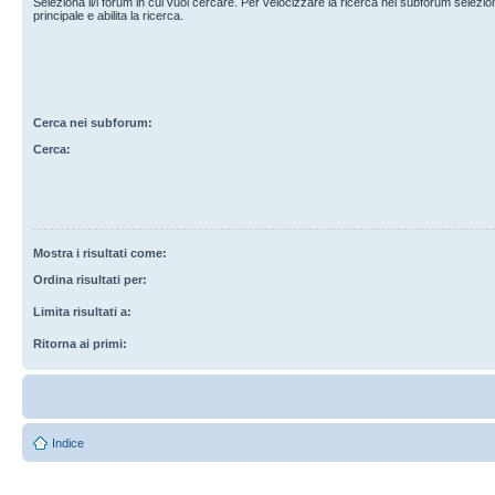
Seleziona il/i forum in cui vuoi cercare. Per velocizzare la ricerca nei subforum selezio
principale e abilita la ricerca.
Cerca nei subforum:
Cerca:
Mostra i risultati come:
Ordina risultati per:
Limita risultati a:
Ritorna ai primi:
Indice