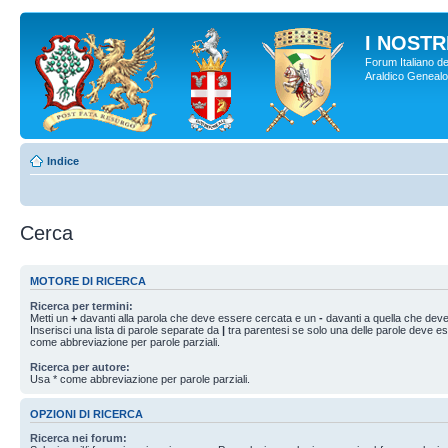
I NOSTRI
Forum Italiano de
Araldico Genealogi
Indice
Cerca
MOTORE DI RICERCA
Ricerca per termini:
Metti un
+
davanti alla parola che deve essere cercata e un
-
davanti a quella che deve
Inserisci una lista di parole separate da
|
tra parentesi se solo una delle parole deve e
come abbreviazione per parole parziali.
Ricerca per autore:
Usa * come abbreviazione per parole parziali.
OPZIONI DI RICERCA
Ricerca nei forum: