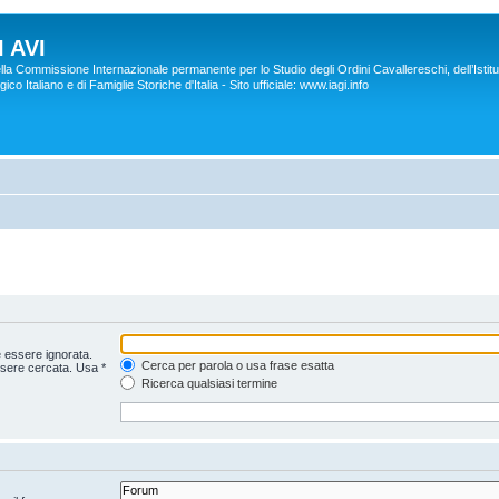
 AVI
lla Commissione Internazionale permanente per lo Studio degli Ordini Cavallereschi, dell’Istitu
co Italiano e di Famiglie Storiche d'Italia - Sito ufficiale: www.iagi.info
 essere ignorata.
Cerca per parola o usa frase esatta
ssere cercata. Usa *
Ricerca qualsiasi termine