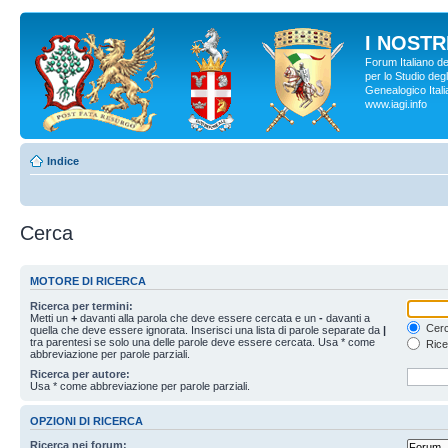
I NOSTRI
Forum Italiano d
per lo Studio degl
Genealogico Italia
www.iagi.info
Indice
Cerca
MOTORE DI RICERCA
Ricerca per termini:
Metti un
+
davanti alla parola che deve essere cercata e un
-
davanti a
Cerc
quella che deve essere ignorata. Inserisci una lista di parole separate da
|
tra parentesi se solo una delle parole deve essere cercata. Usa * come
Rice
abbreviazione per parole parziali.
Ricerca per autore:
Usa * come abbreviazione per parole parziali.
OPZIONI DI RICERCA
Ricerca nei forum: