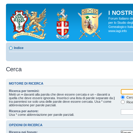
I NOSTRI
Forum Italiano d
per lo Studio degl
Genealogico Italia
www.iagi.info
Indice
Cerca
MOTORE DI RICERCA
Ricerca per termini:
Metti un
+
davanti alla parola che deve essere cercata e un
-
davanti a
Cerc
quella che deve essere ignorata. Inserisci una lista di parole separate da
|
tra parentesi se solo una delle parole deve essere cercata. Usa * come
Rice
abbreviazione per parole parziali.
Ricerca per autore:
Usa * come abbreviazione per parole parziali.
OPZIONI DI RICERCA
Ricerca nei forum: