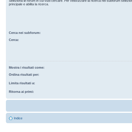
Seleziona il/i forum in cui vuoi cercare. Per velocizzare la ricerca nei subforum selezio
principale e abilita la ricerca.
Cerca nei subforum:
Cerca:
Mostra i risultati come:
Ordina risultati per:
Limita risultati a:
Ritorna ai primi:
Indice