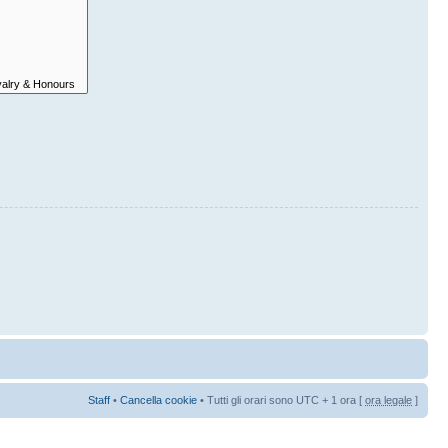
Staff
•
Cancella cookie
• Tutti gli orari sono UTC + 1 ora [
ora legale
]