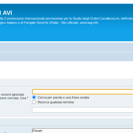
 AVI
lla Commissione Internazionale permanente per lo Studio degli Ordini Cavallereschi, dell’Istitu
co Italiano e di Famiglie Storiche d'Italia - Sito ufficiale: www.iagi.info
 essere ignorata.
Cerca per parola o usa frase esatta
ssere cercata. Usa *
Ricerca qualsiasi termine