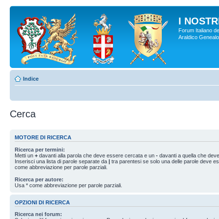
I NOSTRI
Forum Italiano de
Araldico Genealogi
Indice
Cerca
MOTORE DI RICERCA
Ricerca per termini:
Metti un
+
davanti alla parola che deve essere cercata e un
-
davanti a quella che deve
Inserisci una lista di parole separate da
|
tra parentesi se solo una delle parole deve e
come abbreviazione per parole parziali.
Ricerca per autore:
Usa * come abbreviazione per parole parziali.
OPZIONI DI RICERCA
Ricerca nei forum: