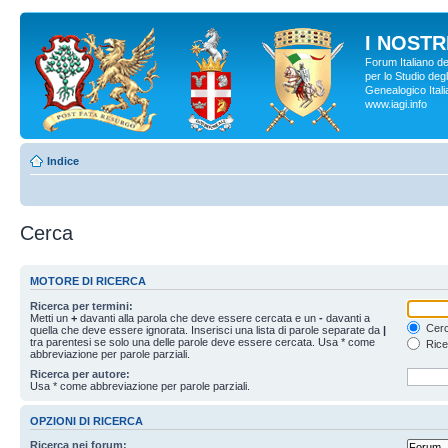
I NOSTRI
Forum Italiano d
per lo Studio degl
Genealogico Italia
www.iagi.info
Indice
Cerca
MOTORE DI RICERCA
Ricerca per termini:
Metti un
+
davanti alla parola che deve essere cercata e un
-
davanti a
Cerc
quella che deve essere ignorata. Inserisci una lista di parole separate da
|
tra parentesi se solo una delle parole deve essere cercata. Usa * come
Rice
abbreviazione per parole parziali.
Ricerca per autore:
Usa * come abbreviazione per parole parziali.
OPZIONI DI RICERCA
Ricerca nei forum: