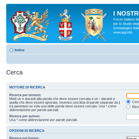
I NOSTRI
Forum Italiano d
per lo Studio degl
Genealogico Italia
www.iagi.info
Indice
Cerca
MOTORE DI RICERCA
Ricerca per termini:
Metti un
+
davanti alla parola che deve essere cercata e un
-
davanti a
Cerc
quella che deve essere ignorata. Inserisci una lista di parole separate da
|
tra parentesi se solo una delle parole deve essere cercata. Usa * come
Rice
abbreviazione per parole parziali.
Ricerca per autore:
Usa * come abbreviazione per parole parziali.
OPZIONI DI RICERCA
Ricerca nei forum: