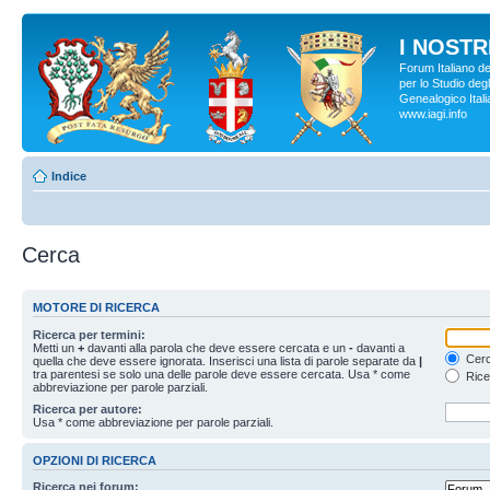
I NOSTRI
Forum Italiano d
per lo Studio degl
Genealogico Italia
www.iagi.info
Indice
Cerca
MOTORE DI RICERCA
Ricerca per termini:
Metti un
+
davanti alla parola che deve essere cercata e un
-
davanti a
Cerc
quella che deve essere ignorata. Inserisci una lista di parole separate da
|
tra parentesi se solo una delle parole deve essere cercata. Usa * come
Rice
abbreviazione per parole parziali.
Ricerca per autore:
Usa * come abbreviazione per parole parziali.
OPZIONI DI RICERCA
Ricerca nei forum: