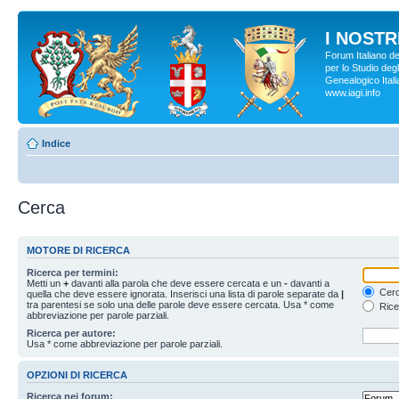
I NOSTRI
Forum Italiano d
per lo Studio degl
Genealogico Italia
www.iagi.info
Indice
Cerca
MOTORE DI RICERCA
Ricerca per termini:
Metti un
+
davanti alla parola che deve essere cercata e un
-
davanti a
Cerc
quella che deve essere ignorata. Inserisci una lista di parole separate da
|
tra parentesi se solo una delle parole deve essere cercata. Usa * come
Rice
abbreviazione per parole parziali.
Ricerca per autore:
Usa * come abbreviazione per parole parziali.
OPZIONI DI RICERCA
Ricerca nei forum: