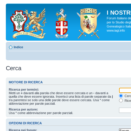
I NOSTRI
Forum Italiano d
per lo Studio degl
Genealogico Italia
www.iagi.info
Indice
Cerca
MOTORE DI RICERCA
Ricerca per termini:
Metti un
+
davanti alla parola che deve essere cercata e un
-
davanti a
Cerc
quella che deve essere ignorata. Inserisci una lista di parole separate da
|
tra parentesi se solo una delle parole deve essere cercata. Usa * come
Rice
abbreviazione per parole parziali.
Ricerca per autore:
Usa * come abbreviazione per parole parziali.
OPZIONI DI RICERCA
Ricerca nei forum: