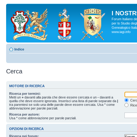
I NOSTRI
Forum Italiano d
per lo Studio degl
Genealogico Italia
www.iagi.info
Indice
Cerca
MOTORE DI RICERCA
Ricerca per termini:
Metti un
+
davanti alla parola che deve essere cercata e un
-
davanti a
Cerc
quella che deve essere ignorata. Inserisci una lista di parole separate da
|
tra parentesi se solo una delle parole deve essere cercata. Usa * come
Rice
abbreviazione per parole parziali.
Ricerca per autore:
Usa * come abbreviazione per parole parziali.
OPZIONI DI RICERCA
Ricerca nei forum: