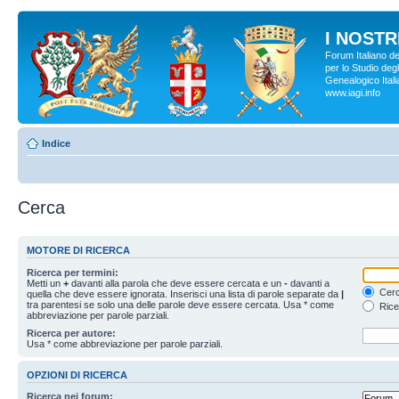
I NOSTRI
Forum Italiano d
per lo Studio degl
Genealogico Italia
www.iagi.info
Indice
Cerca
MOTORE DI RICERCA
Ricerca per termini:
Metti un
+
davanti alla parola che deve essere cercata e un
-
davanti a
Cerc
quella che deve essere ignorata. Inserisci una lista di parole separate da
|
tra parentesi se solo una delle parole deve essere cercata. Usa * come
Rice
abbreviazione per parole parziali.
Ricerca per autore:
Usa * come abbreviazione per parole parziali.
OPZIONI DI RICERCA
Ricerca nei forum: