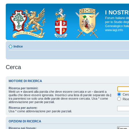
I NOSTRI
Forum Italiano d
per lo Studio degl
Genealogico Italia
www.iagi.info
Indice
Cerca
MOTORE DI RICERCA
Ricerca per termini:
Metti un
+
davanti alla parola che deve essere cercata e un
-
davanti a
Cerc
quella che deve essere ignorata. Inserisci una lista di parole separate da
|
tra parentesi se solo una delle parole deve essere cercata. Usa * come
Rice
abbreviazione per parole parziali.
Ricerca per autore:
Usa * come abbreviazione per parole parziali.
OPZIONI DI RICERCA
Ricerca nei forum: