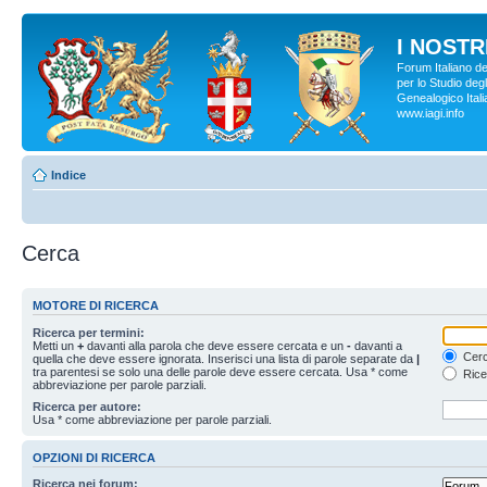
I NOSTRI
Forum Italiano d
per lo Studio degl
Genealogico Italia
www.iagi.info
Indice
Cerca
MOTORE DI RICERCA
Ricerca per termini:
Metti un
+
davanti alla parola che deve essere cercata e un
-
davanti a
Cerc
quella che deve essere ignorata. Inserisci una lista di parole separate da
|
tra parentesi se solo una delle parole deve essere cercata. Usa * come
Rice
abbreviazione per parole parziali.
Ricerca per autore:
Usa * come abbreviazione per parole parziali.
OPZIONI DI RICERCA
Ricerca nei forum: