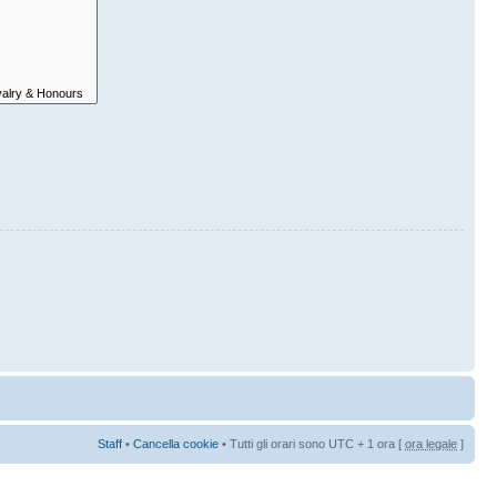
Staff
•
Cancella cookie
• Tutti gli orari sono UTC + 1 ora [
ora legale
]