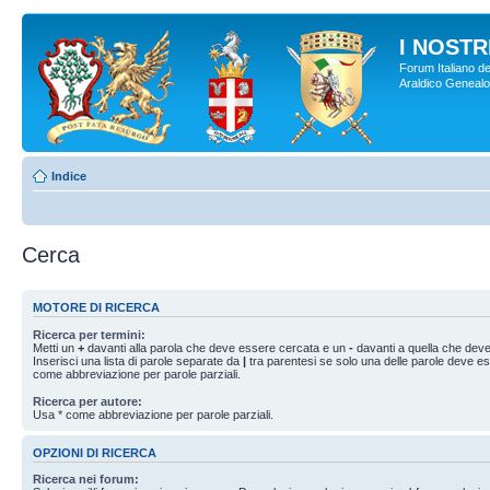
I NOSTRI
Forum Italiano de
Araldico Genealogi
Indice
Cerca
MOTORE DI RICERCA
Ricerca per termini:
Metti un
+
davanti alla parola che deve essere cercata e un
-
davanti a quella che deve
Inserisci una lista di parole separate da
|
tra parentesi se solo una delle parole deve e
come abbreviazione per parole parziali.
Ricerca per autore:
Usa * come abbreviazione per parole parziali.
OPZIONI DI RICERCA
Ricerca nei forum: