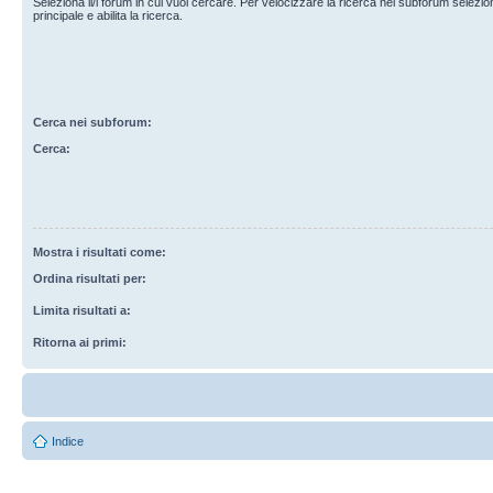
Seleziona il/i forum in cui vuoi cercare. Per velocizzare la ricerca nei subforum selezio
principale e abilita la ricerca.
Cerca nei subforum:
Cerca:
Mostra i risultati come:
Ordina risultati per:
Limita risultati a:
Ritorna ai primi:
Indice