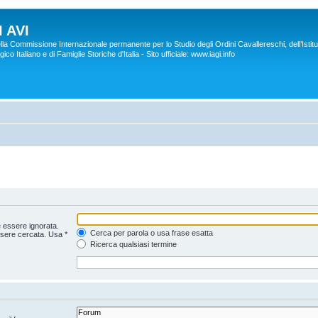
 AVI
lla Commissione Internazionale permanente per lo Studio degli Ordini Cavallereschi, dell’Istitu
co Italiano e di Famiglie Storiche d'Italia - Sito ufficiale: www.iagi.info
 essere ignorata.
Cerca per parola o usa frase esatta
ssere cercata. Usa *
Ricerca qualsiasi termine