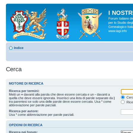
I NOSTRI
Forum Italiano d
per lo Studio degl
Genealogico Italia
www.iagi.info
Indice
Cerca
MOTORE DI RICERCA
Ricerca per termini:
Metti un
+
davanti alla parola che deve essere cercata e un
-
davanti a
Cerc
quella che deve essere ignorata. Inserisci una lista di parole separate da
|
tra parentesi se solo una delle parole deve essere cercata. Usa * come
Rice
abbreviazione per parole parziali.
Ricerca per autore:
Usa * come abbreviazione per parole parziali.
OPZIONI DI RICERCA
Ricerca nei forum: