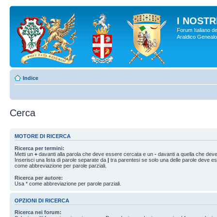
I NOSTRI
Forum Italiano de
Araldico Genealogi
Indice
Cerca
MOTORE DI RICERCA
Ricerca per termini:
Metti un
+
davanti alla parola che deve essere cercata e un
-
davanti a quella che deve
Inserisci una lista di parole separate da
|
tra parentesi se solo una delle parole deve e
come abbreviazione per parole parziali.
Ricerca per autore:
Usa * come abbreviazione per parole parziali.
OPZIONI DI RICERCA
Ricerca nei forum: