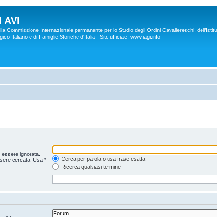
 AVI
lla Commissione Internazionale permanente per lo Studio degli Ordini Cavallereschi, dell’Istitu
co Italiano e di Famiglie Storiche d'Italia - Sito ufficiale: www.iagi.info
 essere ignorata.
Cerca per parola o usa frase esatta
ssere cercata. Usa *
Ricerca qualsiasi termine