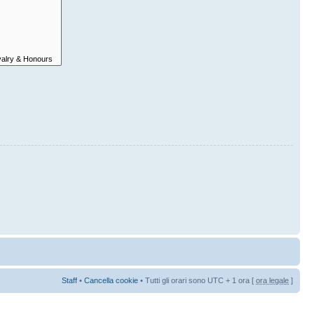
Staff
•
Cancella cookie
• Tutti gli orari sono UTC + 1 ora [
ora legale
]