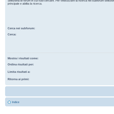
Seleziona il/i forum in cui vuoi cercare. Per velocizzare la ricerca nei subforum selezio
principale e abilita la ricerca.
Cerca nei subforum:
Cerca:
Mostra i risultati come:
Ordina risultati per:
Limita risultati a:
Ritorna ai primi:
Indice