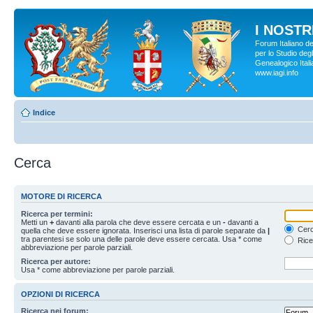
I NOSTRI
Forum Italiano d
per lo Studio degl
Genealogico Italia
www.iagi.info
Indice
Cerca
MOTORE DI RICERCA
Ricerca per termini:
Metti un
+
davanti alla parola che deve essere cercata e un
-
davanti a
Cerc
quella che deve essere ignorata. Inserisci una lista di parole separate da
|
tra parentesi se solo una delle parole deve essere cercata. Usa * come
Rice
abbreviazione per parole parziali.
Ricerca per autore:
Usa * come abbreviazione per parole parziali.
OPZIONI DI RICERCA
Ricerca nei forum: