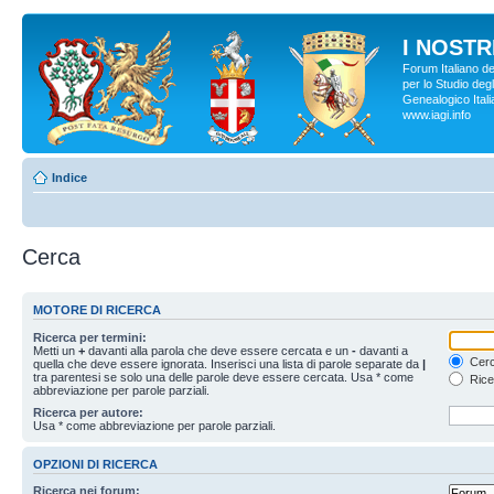
I NOSTRI
Forum Italiano d
per lo Studio degl
Genealogico Italia
www.iagi.info
Indice
Cerca
MOTORE DI RICERCA
Ricerca per termini:
Metti un
+
davanti alla parola che deve essere cercata e un
-
davanti a
Cerc
quella che deve essere ignorata. Inserisci una lista di parole separate da
|
tra parentesi se solo una delle parole deve essere cercata. Usa * come
Rice
abbreviazione per parole parziali.
Ricerca per autore:
Usa * come abbreviazione per parole parziali.
OPZIONI DI RICERCA
Ricerca nei forum: