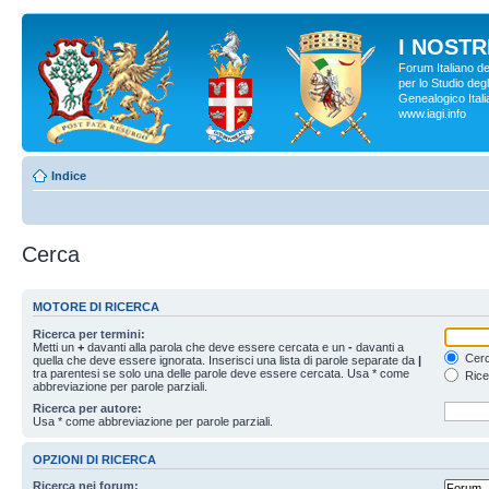
I NOSTRI
Forum Italiano d
per lo Studio degl
Genealogico Italia
www.iagi.info
Indice
Cerca
MOTORE DI RICERCA
Ricerca per termini:
Metti un
+
davanti alla parola che deve essere cercata e un
-
davanti a
Cerc
quella che deve essere ignorata. Inserisci una lista di parole separate da
|
tra parentesi se solo una delle parole deve essere cercata. Usa * come
Rice
abbreviazione per parole parziali.
Ricerca per autore:
Usa * come abbreviazione per parole parziali.
OPZIONI DI RICERCA
Ricerca nei forum: