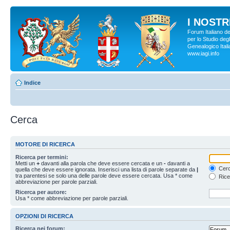
I NOSTRI
Forum Italiano d
per lo Studio degl
Genealogico Italia
www.iagi.info
Indice
Cerca
MOTORE DI RICERCA
Ricerca per termini:
Metti un
+
davanti alla parola che deve essere cercata e un
-
davanti a
Cerc
quella che deve essere ignorata. Inserisci una lista di parole separate da
|
tra parentesi se solo una delle parole deve essere cercata. Usa * come
Rice
abbreviazione per parole parziali.
Ricerca per autore:
Usa * come abbreviazione per parole parziali.
OPZIONI DI RICERCA
Ricerca nei forum: