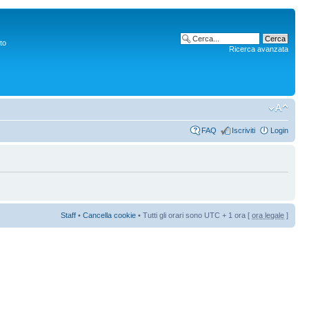
to
Ricerca avanzata
FAQ
Iscriviti
Login
Staff
•
Cancella cookie
• Tutti gli orari sono UTC + 1 ora [
ora legale
]