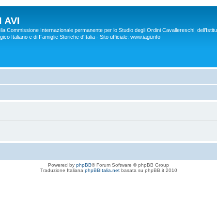
 AVI
lla Commissione Internazionale permanente per lo Studio degli Ordini Cavallereschi, dell’Istitu
co Italiano e di Famiglie Storiche d'Italia - Sito ufficiale: www.iagi.info
Powered by
phpBB
® Forum Software © phpBB Group
Traduzione Italiana
phpBBItalia.net
basata su phpBB.it 2010