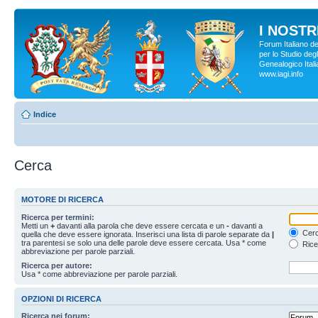
I NOSTRI
Forum Italiano d
per lo Studio degl
Genealogico Italia
www.iagi.info
Indice
Cerca
MOTORE DI RICERCA
Ricerca per termini:
Metti un
+
davanti alla parola che deve essere cercata e un
-
davanti a
Cerc
quella che deve essere ignorata. Inserisci una lista di parole separate da
|
tra parentesi se solo una delle parole deve essere cercata. Usa * come
Rice
abbreviazione per parole parziali.
Ricerca per autore:
Usa * come abbreviazione per parole parziali.
OPZIONI DI RICERCA
Ricerca nei forum: