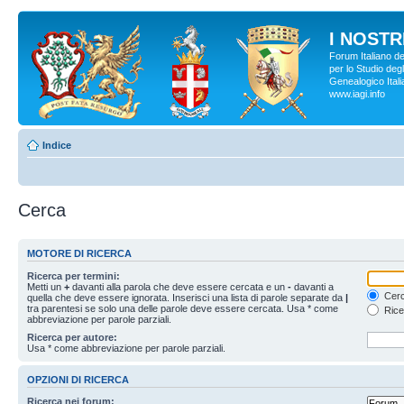
I NOSTRI
Forum Italiano d
per lo Studio degl
Genealogico Italia
www.iagi.info
Indice
Cerca
MOTORE DI RICERCA
Ricerca per termini:
Metti un
+
davanti alla parola che deve essere cercata e un
-
davanti a
Cerc
quella che deve essere ignorata. Inserisci una lista di parole separate da
|
tra parentesi se solo una delle parole deve essere cercata. Usa * come
Rice
abbreviazione per parole parziali.
Ricerca per autore:
Usa * come abbreviazione per parole parziali.
OPZIONI DI RICERCA
Ricerca nei forum: