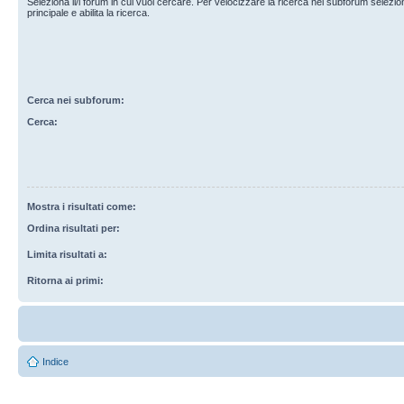
Seleziona il/i forum in cui vuoi cercare. Per velocizzare la ricerca nei subforum selezio
principale e abilita la ricerca.
Cerca nei subforum:
Cerca:
Mostra i risultati come:
Ordina risultati per:
Limita risultati a:
Ritorna ai primi:
Indice