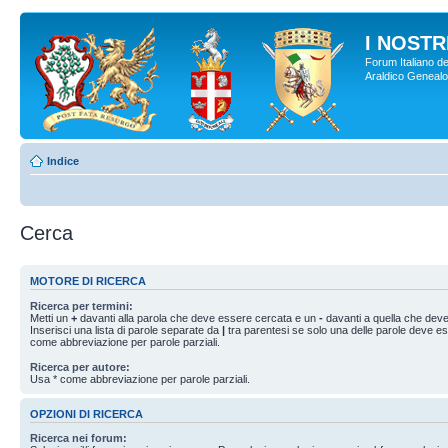
I NOSTRI
Forum Italiano de
Araldico Genealogi
Indice
Cerca
MOTORE DI RICERCA
Ricerca per termini:
Metti un
+
davanti alla parola che deve essere cercata e un
-
davanti a quella che deve
Inserisci una lista di parole separate da
|
tra parentesi se solo una delle parole deve e
come abbreviazione per parole parziali.
Ricerca per autore:
Usa * come abbreviazione per parole parziali.
OPZIONI DI RICERCA
Ricerca nei forum: