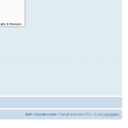
Staff
•
Cancella cookie
• Tutti gli orari sono UTC + 1 ora [
ora legale
]