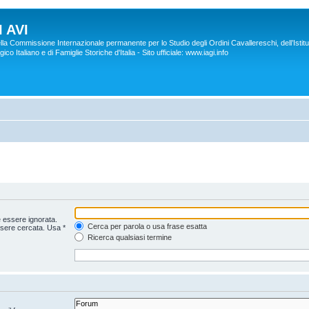
 AVI
lla Commissione Internazionale permanente per lo Studio degli Ordini Cavallereschi, dell’Istitu
co Italiano e di Famiglie Storiche d'Italia - Sito ufficiale: www.iagi.info
 essere ignorata.
Cerca per parola o usa frase esatta
ssere cercata. Usa *
Ricerca qualsiasi termine