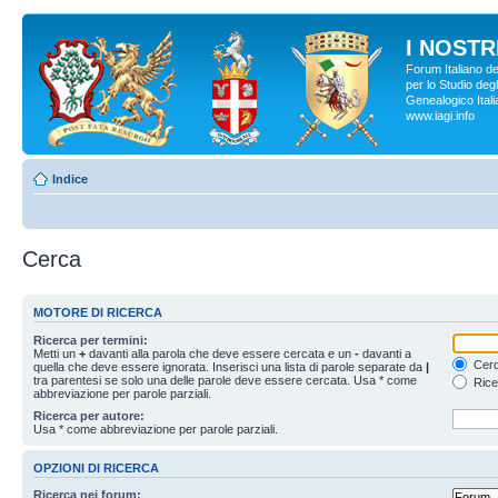
I NOSTRI
Forum Italiano d
per lo Studio degl
Genealogico Italia
www.iagi.info
Indice
Cerca
MOTORE DI RICERCA
Ricerca per termini:
Metti un
+
davanti alla parola che deve essere cercata e un
-
davanti a
Cerc
quella che deve essere ignorata. Inserisci una lista di parole separate da
|
tra parentesi se solo una delle parole deve essere cercata. Usa * come
Rice
abbreviazione per parole parziali.
Ricerca per autore:
Usa * come abbreviazione per parole parziali.
OPZIONI DI RICERCA
Ricerca nei forum: