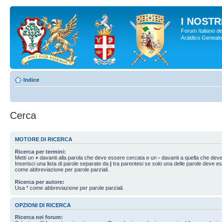
I NOSTRI
Forum Italiano de
Araldico Genealogi
Indice
Cerca
MOTORE DI RICERCA
Ricerca per termini:
Metti un
+
davanti alla parola che deve essere cercata e un
-
davanti a quella che deve
Inserisci una lista di parole separate da
|
tra parentesi se solo una delle parole deve e
come abbreviazione per parole parziali.
Ricerca per autore:
Usa * come abbreviazione per parole parziali.
OPZIONI DI RICERCA
Ricerca nei forum: