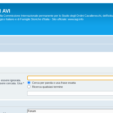
 AVI
lla Commissione Internazionale permanente per lo Studio degli Ordini Cavallereschi, dell’Istitu
co Italiano e di Famiglie Storiche d'Italia - Sito ufficiale: www.iagi.info
 essere ignorata.
Cerca per parola o usa frase esatta
ssere cercata. Usa *
Ricerca qualsiasi termine