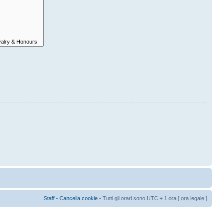
Staff
•
Cancella cookie
• Tutti gli orari sono UTC + 1 ora [
ora legale
]