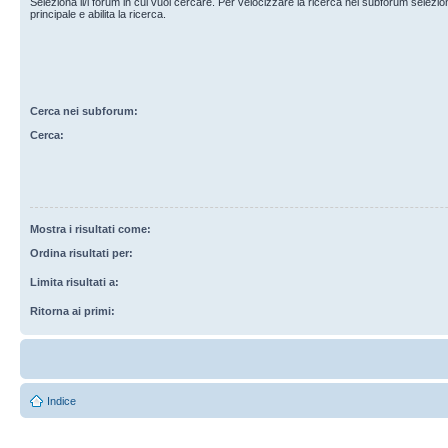
Seleziona il/i forum in cui vuoi cercare. Per velocizzare la ricerca nei subforum selezio
principale e abilita la ricerca.
Cerca nei subforum:
Cerca:
Mostra i risultati come:
Ordina risultati per:
Limita risultati a:
Ritorna ai primi:
Indice