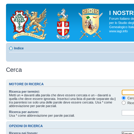
I NOSTRI
Forum Italiano d
per lo Studio degl
Genealogico Italia
www.iagi.info
Indice
Cerca
MOTORE DI RICERCA
Ricerca per termini:
Metti un
+
davanti alla parola che deve essere cercata e un
-
davanti a
Cerc
quella che deve essere ignorata. Inserisci una lista di parole separate da
|
tra parentesi se solo una delle parole deve essere cercata. Usa * come
Rice
abbreviazione per parole parziali.
Ricerca per autore:
Usa * come abbreviazione per parole parziali.
OPZIONI DI RICERCA
Ricerca nei forum: