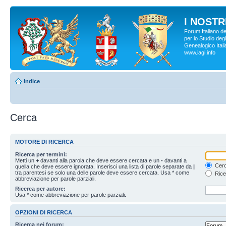
I NOSTRI
Forum Italiano d
per lo Studio degl
Genealogico Italia
www.iagi.info
Indice
Cerca
MOTORE DI RICERCA
Ricerca per termini:
Metti un
+
davanti alla parola che deve essere cercata e un
-
davanti a
Cerc
quella che deve essere ignorata. Inserisci una lista di parole separate da
|
tra parentesi se solo una delle parole deve essere cercata. Usa * come
Rice
abbreviazione per parole parziali.
Ricerca per autore:
Usa * come abbreviazione per parole parziali.
OPZIONI DI RICERCA
Ricerca nei forum: