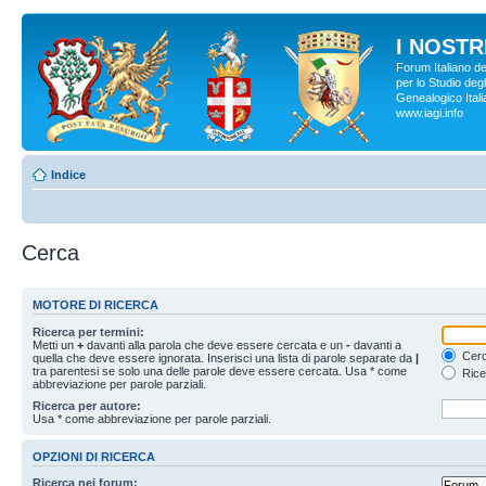
I NOSTRI
Forum Italiano d
per lo Studio degl
Genealogico Italia
www.iagi.info
Indice
Cerca
MOTORE DI RICERCA
Ricerca per termini:
Metti un
+
davanti alla parola che deve essere cercata e un
-
davanti a
Cerc
quella che deve essere ignorata. Inserisci una lista di parole separate da
|
tra parentesi se solo una delle parole deve essere cercata. Usa * come
Rice
abbreviazione per parole parziali.
Ricerca per autore:
Usa * come abbreviazione per parole parziali.
OPZIONI DI RICERCA
Ricerca nei forum: