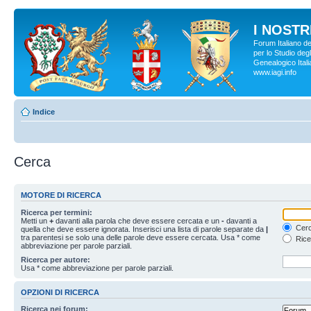
I NOSTRI
Forum Italiano d
per lo Studio degl
Genealogico Italia
www.iagi.info
Indice
Cerca
MOTORE DI RICERCA
Ricerca per termini:
Metti un
+
davanti alla parola che deve essere cercata e un
-
davanti a
Cerc
quella che deve essere ignorata. Inserisci una lista di parole separate da
|
tra parentesi se solo una delle parole deve essere cercata. Usa * come
Rice
abbreviazione per parole parziali.
Ricerca per autore:
Usa * come abbreviazione per parole parziali.
OPZIONI DI RICERCA
Ricerca nei forum: