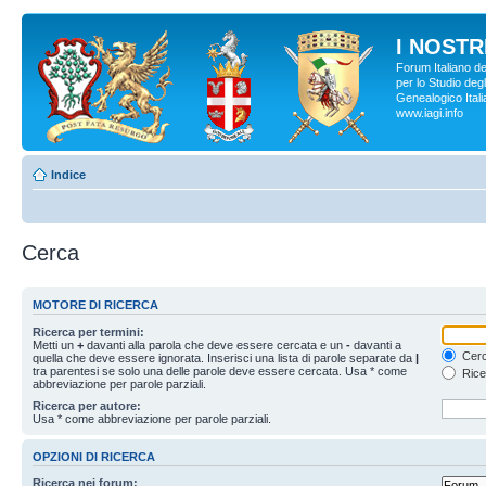
I NOSTRI
Forum Italiano d
per lo Studio degl
Genealogico Italia
www.iagi.info
Indice
Cerca
MOTORE DI RICERCA
Ricerca per termini:
Metti un
+
davanti alla parola che deve essere cercata e un
-
davanti a
Cerc
quella che deve essere ignorata. Inserisci una lista di parole separate da
|
tra parentesi se solo una delle parole deve essere cercata. Usa * come
Rice
abbreviazione per parole parziali.
Ricerca per autore:
Usa * come abbreviazione per parole parziali.
OPZIONI DI RICERCA
Ricerca nei forum: