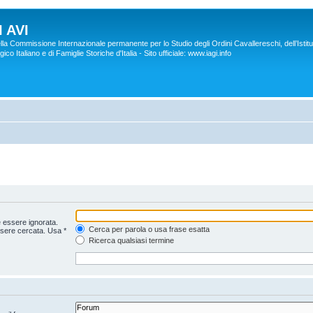
 AVI
lla Commissione Internazionale permanente per lo Studio degli Ordini Cavallereschi, dell’Istitu
co Italiano e di Famiglie Storiche d'Italia - Sito ufficiale: www.iagi.info
 essere ignorata.
Cerca per parola o usa frase esatta
ssere cercata. Usa *
Ricerca qualsiasi termine