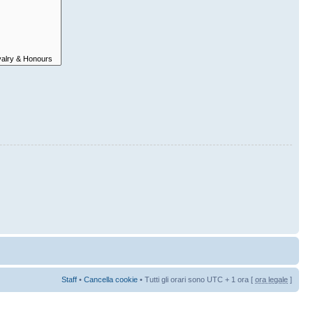
Staff
•
Cancella cookie
• Tutti gli orari sono UTC + 1 ora [
ora legale
]