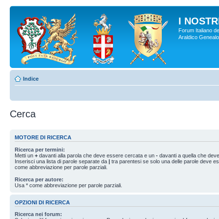
I NOSTRI
Forum Italiano de
Araldico Genealogi
Indice
Cerca
MOTORE DI RICERCA
Ricerca per termini:
Metti un
+
davanti alla parola che deve essere cercata e un
-
davanti a quella che deve
Inserisci una lista di parole separate da
|
tra parentesi se solo una delle parole deve e
come abbreviazione per parole parziali.
Ricerca per autore:
Usa * come abbreviazione per parole parziali.
OPZIONI DI RICERCA
Ricerca nei forum: