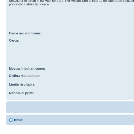
Seleziona il/i forum in cui vuoi cercare. Per velocizzare la ricerca nei subforum selezio
principale e abilita la ricerca.
Cerca nei subforum:
Cerca:
Mostra i risultati come:
Ordina risultati per:
Limita risultati a:
Ritorna ai primi:
Indice