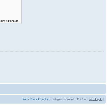
Staff
•
Cancella cookie
• Tutti gli orari sono UTC + 1 ora [
ora legale
]