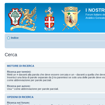
I NOSTRI
Forum Italiano de
Araldico Genealogi
Indice
Cerca
MOTORE DI RICERCA
Ricerca per termini:
Metti un
+
davanti alla parola che deve essere cercata e un
-
davanti a quella che deve
Inserisci una lista di parole separate da
|
tra parentesi se solo una delle parole deve e
come abbreviazione per parole parziali.
Ricerca per autore:
Usa * come abbreviazione per parole parziali.
OPZIONI DI RICERCA
Ricerca nei forum: