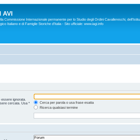
 AVI
lla Commissione Internazionale permanente per lo Studio degli Ordini Cavallereschi, dell’Istitu
co Italiano e di Famiglie Storiche d'Italia - Sito ufficiale: www.iagi.info
 essere ignorata.
Cerca per parola o usa frase esatta
ssere cercata. Usa *
Ricerca qualsiasi termine