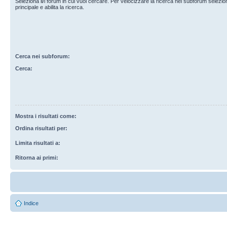
Seleziona il/i forum in cui vuoi cercare. Per velocizzare la ricerca nei subforum selezio
principale e abilita la ricerca.
Cerca nei subforum:
Cerca:
Mostra i risultati come:
Ordina risultati per:
Limita risultati a:
Ritorna ai primi:
Indice