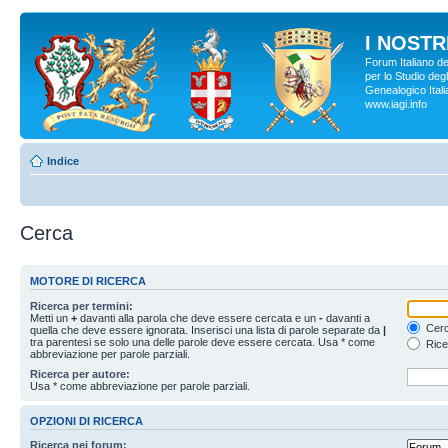
I NOSTRI
Forum Italiano d
per lo Studio degl
Genealogico Italia
www.iagi.info
Indice
Cerca
MOTORE DI RICERCA
Ricerca per termini:
Metti un
+
davanti alla parola che deve essere cercata e un
-
davanti a
Cerc
quella che deve essere ignorata. Inserisci una lista di parole separate da
|
tra parentesi se solo una delle parole deve essere cercata. Usa * come
Rice
abbreviazione per parole parziali.
Ricerca per autore:
Usa * come abbreviazione per parole parziali.
OPZIONI DI RICERCA
Ricerca nei forum: