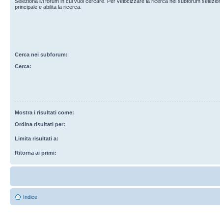
Seleziona il/i forum in cui vuoi cercare. Per velocizzare la ricerca nei subforum selezio
principale e abilita la ricerca.
Cerca nei subforum:
Cerca:
Mostra i risultati come:
Ordina risultati per:
Limita risultati a:
Ritorna ai primi:
Indice