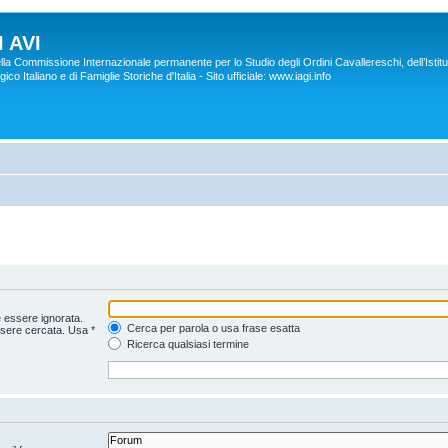
 AVI
lla Commissione Internazionale permanente per lo Studio degli Ordini Cavallereschi, dell’Istitu
co Italiano e di Famiglie Storiche d'Italia - Sito ufficiale: www.iagi.info
 essere ignorata.
Cerca per parola o usa frase esatta
ssere cercata. Usa *
Ricerca qualsiasi termine