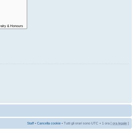
Staff
•
Cancella cookie
• Tutti gli orari sono UTC + 1 ora [
ora legale
]