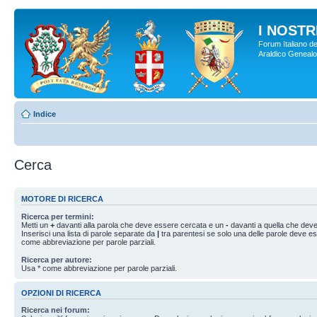
I NOSTRI
Forum Italiano de
Araldico Genealogi
Indice
Cerca
MOTORE DI RICERCA
Ricerca per termini:
Metti un
+
davanti alla parola che deve essere cercata e un
-
davanti a quella che deve
Inserisci una lista di parole separate da
|
tra parentesi se solo una delle parole deve e
come abbreviazione per parole parziali.
Ricerca per autore:
Usa * come abbreviazione per parole parziali.
OPZIONI DI RICERCA
Ricerca nei forum: