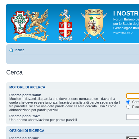
I NOSTRI
Forum Italiano d
per lo Studio degl
Genealogico Italia
www.iagi.info
Indice
Cerca
MOTORE DI RICERCA
Ricerca per termini:
Metti un
+
davanti alla parola che deve essere cercata e un
-
davanti a
Cerc
quella che deve essere ignorata. Inserisci una lista di parole separate da
|
tra parentesi se solo una delle parole deve essere cercata. Usa * come
Rice
abbreviazione per parole parziali.
Ricerca per autore:
Usa * come abbreviazione per parole parziali.
OPZIONI DI RICERCA
Ricerca nei forum: