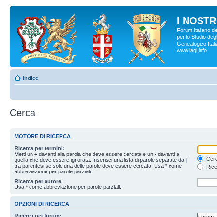
I NOSTRI
Forum Italiano d
per lo Studio degl
Genealogico Italia
www.iagi.info
Indice
Cerca
MOTORE DI RICERCA
Ricerca per termini:
Metti un
+
davanti alla parola che deve essere cercata e un
-
davanti a
Cerc
quella che deve essere ignorata. Inserisci una lista di parole separate da
|
tra parentesi se solo una delle parole deve essere cercata. Usa * come
Rice
abbreviazione per parole parziali.
Ricerca per autore:
Usa * come abbreviazione per parole parziali.
OPZIONI DI RICERCA
Ricerca nei forum: