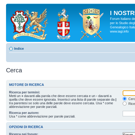
I NOSTRI
Forum Italiano d
per lo Studio degl
Genealogico Italia
www.iagi.info
Indice
Cerca
MOTORE DI RICERCA
Ricerca per termini:
Metti un
+
davanti alla parola che deve essere cercata e un
-
davanti a
Cerc
quella che deve essere ignorata. Inserisci una lista di parole separate da
|
tra parentesi se solo una delle parole deve essere cercata. Usa * come
Rice
abbreviazione per parole parziali.
Ricerca per autore:
Usa * come abbreviazione per parole parziali.
OPZIONI DI RICERCA
Ricerca nei forum: