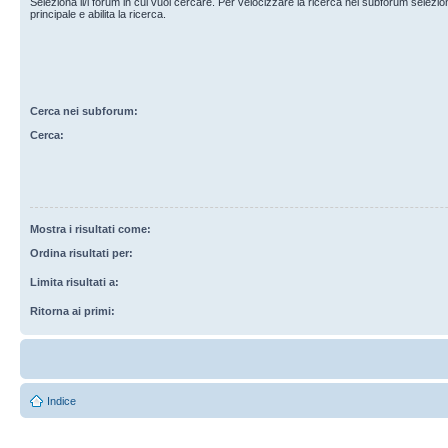
Seleziona il/i forum in cui vuoi cercare. Per velocizzare la ricerca nei subforum selezio
principale e abilita la ricerca.
Cerca nei subforum:
Cerca:
Mostra i risultati come:
Ordina risultati per:
Limita risultati a:
Ritorna ai primi:
Indice