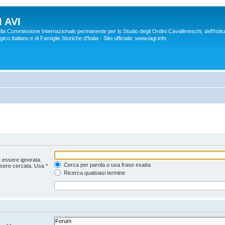
 AVI
lla Commissione Internazionale permanente per lo Studio degli Ordini Cavallereschi, dell’Istitu
co Italiano e di Famiglie Storiche d'Italia - Sito ufficiale: www.iagi.info
 essere ignorata.
Cerca per parola o usa frase esatta
ssere cercata. Usa *
Ricerca qualsiasi termine