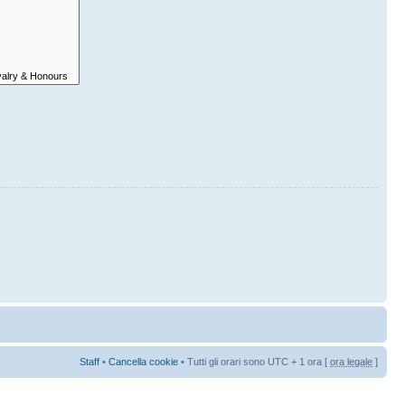
Staff
•
Cancella cookie
• Tutti gli orari sono UTC + 1 ora [
ora legale
]