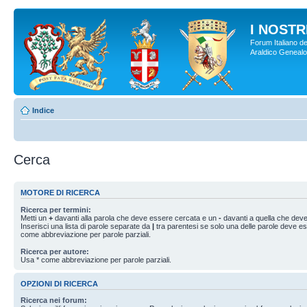
I NOSTRI
Forum Italiano de
Araldico Genealogi
Indice
Cerca
MOTORE DI RICERCA
Ricerca per termini:
Metti un
+
davanti alla parola che deve essere cercata e un
-
davanti a quella che deve
Inserisci una lista di parole separate da
|
tra parentesi se solo una delle parole deve e
come abbreviazione per parole parziali.
Ricerca per autore:
Usa * come abbreviazione per parole parziali.
OPZIONI DI RICERCA
Ricerca nei forum: