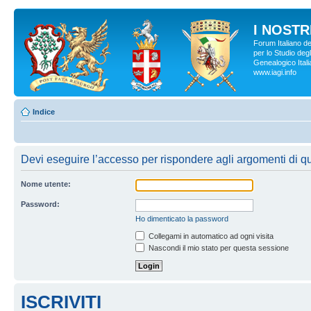
I NOSTRI
Forum Italiano d
per lo Studio degl
Genealogico Italia
www.iagi.info
Indice
Devi eseguire l’accesso per rispondere agli argomenti di q
Nome utente:
Password:
Ho dimenticato la password
Collegami in automatico ad ogni visita
Nascondi il mio stato per questa sessione
ISCRIVITI