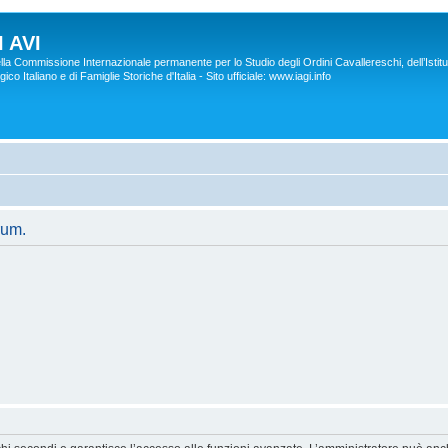
 AVI
lla Commissione Internazionale permanente per lo Studio degli Ordini Cavallereschi, dell’Istitu
co Italiano e di Famiglie Storiche d'Italia - Sito ufficiale: www.iagi.info
rum.