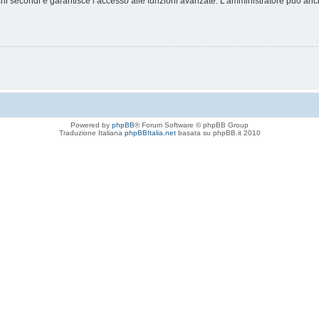
chi secondi e garantisce l’accesso alle funzioni avanzate. L’amministratore può anche
Powered by
phpBB
® Forum Software © phpBB Group
Traduzione Italiana
phpBBItalia.net
basata su phpBB.it 2010