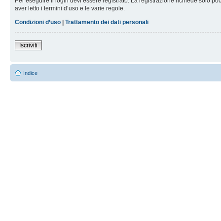
Per eseguire il login devi essere registrato. La registrazione richiede solo po
aver letto i termini d’uso e le varie regole.
Condizioni d’uso
|
Trattamento dei dati personali
Iscriviti
Indice