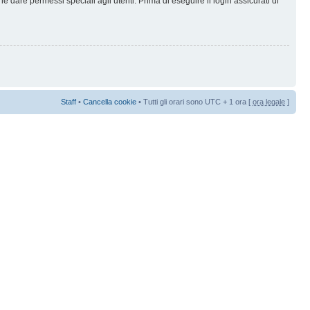
 dare permessi speciali agli utenti. Prima di eseguire il login assicurati di
Staff
•
Cancella cookie
• Tutti gli orari sono UTC + 1 ora [
ora legale
]