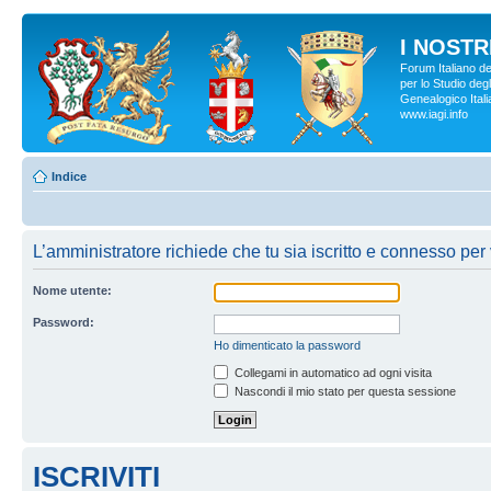
I NOSTRI
Forum Italiano d
per lo Studio degl
Genealogico Italia
www.iagi.info
Indice
L’amministratore richiede che tu sia iscritto e connesso per v
Nome utente:
Password:
Ho dimenticato la password
Collegami in automatico ad ogni visita
Nascondi il mio stato per questa sessione
ISCRIVITI